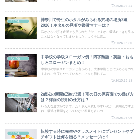
2026.03.21
神奈川で野生のホタルがみられる穴場の場所3選
5月のお祭り
2026！ホタルの見頃や鑑賞マナーは？
私が小さい頃は近所でも見られた「蛍」ですが、最近めっきり見る
ことはなくなってしまいました。よく手に乗...
2026.05.30
中学校の学級スローガン例！四字熟語・英語・おも
1月のお祭り
しろスローガンまとめ！
中学校の学級スローガンと言うのは、大体学期ごとに決めるもので
すよね。何度もやっていると、ネタも切れて...
2025.12.13
2歳児の新聞紙遊び3選！雨の日の保育園での遊び方
5月のお祭り
は？梅雨の説明の仕方は？
いろんな遊びができて、たくさん用意しやすいのが、新聞紙ですよ
ね。最近は新聞をとっていない家庭も多いの...
2025.04.06
転校する時に先生やクラスメイトにプレゼントやプ
3月のお祭り
チギフトは何を贈る？メッセージは？