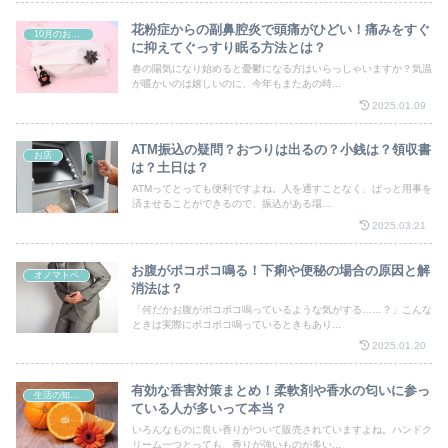
花粉症からの副鼻腔炎で頭痛がひどい！痛みをすぐ
10月のお祭り
に抑えてぐっすり眠る方法とは？
春の陽気になり始めると憂鬱になる方はいらっしゃいますか？気温
が暖かいのは嬉しいのに、今年もまたあの時...
2025.01.09
ATM振込の疑問？おつりは出るの？小銭は？領収書
お店
は？土日は？
ATMってとっても便利ですよね。人を通すことなく、ぱっと用事を
済ませることができるので、振込がある場...
2025.03.21
お腹がポコポコ鳴る！下痢や便秘の場合の原因と解
オノマトペ
消法は？
「何だかお腹がポコポコ鳴っているような気がする……？」こんな
ときは実際にポコポコ鳴っているときもあり...
2025.01.20
有効な香害対策まとめ！柔軟剤や香水の匂いに参っ
生活の知恵・裏ワザ
ている人が多いって本当？
いろんなものに良い香りがついて販売されていますよね。ハンドク
リーム一つとっても、香りが強いものが多い...