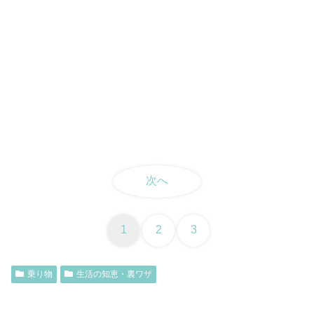
次へ
1
2
3
乗り物
生活の知恵・裏ワザ