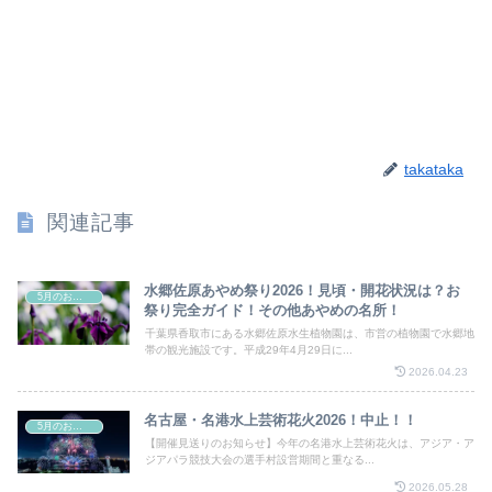
takataka
関連記事
水郷佐原あやめ祭り2026！見頃・開花状況は？お
5月のお祭り
祭り完全ガイド！その他あやめの名所！
千葉県香取市にある水郷佐原水生植物園は、市営の植物園で水郷地
帯の観光施設です。平成29年4月29日に...
2026.04.23
名古屋・名港水上芸術花火2026！中止！！
5月のお祭り
【開催見送りのお知らせ】今年の名港水上芸術花火は、アジア・ア
ジアパラ競技大会の選手村設営期間と重なる...
2026.05.28