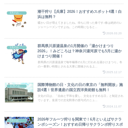
潮干狩り【兵庫】2026！おすすめスポット4選！白
4月のお祭り
浜は無料？
暖かい日が増えてきましたね。待ちに待った春です♪春は絶好のレ
ジャーシーズンですよね。この時期になると...
2026.03.20
群馬県川原湯温泉の1月開催の「湯かけまつり
1月のお祭り
2026」！みどころは？神奈川湯河原でも5月に湯か
けまつり開催！
群馬県の川原湯温泉で毎年極寒の1月に行われる湯かけまつり。冬
の一番寒い時期とされる大寒に開催される上...
2025.12.17
国際博物館の日・文化の日の東京の「無料開放」施
11月のお祭り
設4選！世界遺産の国立西洋美術館も無料！
文化の日は、「自由と平和を愛し、文化をすすめる日」と制定され
ています。皇居での文化勲章の授与式のニュ...
2024.11.07
2026年フルーツ狩りを関東で！6月といえばサクラ
5月のお祭り
ンボシーズン！おすすめ日帰りサクランボ狩りスポ