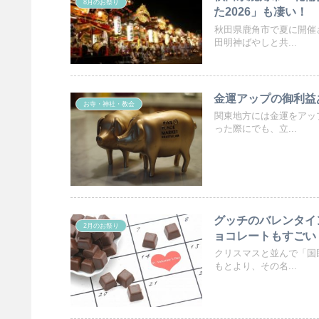
8月のお祭り
た2026」も凄い！
秋田県鹿角市で夏に開催
田明神ばやしと共...
金運アップの御利益
お寺・神社・教会
関東地方には金運をアッ
った際にでも、立...
グッチのバレンタイ
2月のお祭り
ョコレートもすごい
クリスマスと並んで「国
もとより、その名...