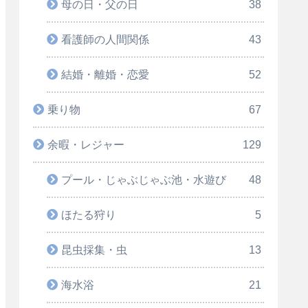
母の日・父の日
38
看護師の人間関係
43
結婚・離婚・恋愛
52
乗り物
67
余暇・レジャー
129
プール・じゃぶじゃぶ池・水遊び
48
ほたる狩り
5
昆虫採集・虫
13
海水浴
21