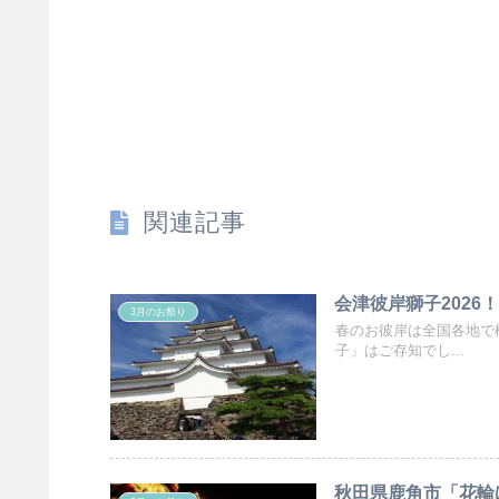
関連記事
会津彼岸獅子202
3月のお祭り
春のお彼岸は全国各地で
子」はご存知でし...
秋田県鹿角市「花輪