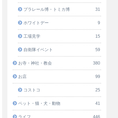
プラレール博・トミカ博
31
ホワイトデー
9
工場見学
15
自衛隊イベント
59
お寺・神社・教会
380
お店
99
コストコ
25
ペット・猫・犬・動物
41
ライフ
446