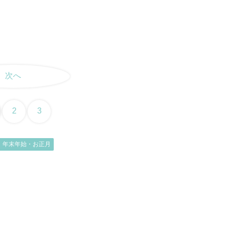
次へ
2
3
年末年始・お正月