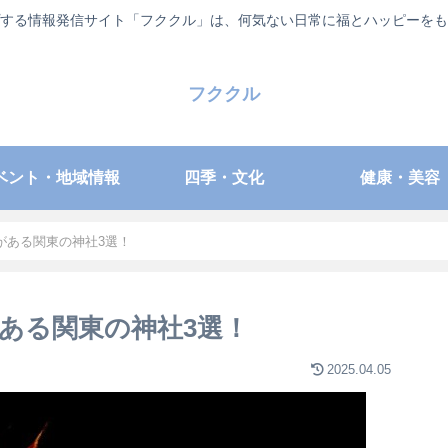
する情報発信サイト「フククル」は、何気ない日常に福とハッピーをも
フククル
ベント・地域情報
四季・文化
健康・美容
がある関東の神社3選！
ある関東の神社3選！
2025.04.05