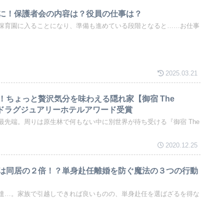
に！保護者会の内容は？役員の仕事は？
保育園に入ることになり、準備も進めている段階となると……お仕事
2025.03.21
！ちょっと贅沢気分を味わえる隠れ家【御宿 The
ワールドラグジュアリーホテルアワード受賞
最先端。周りは原生林で何もない中に別世界が待ち受ける『御宿 The
2020.12.25
は同居の２倍！？単身赴任離婚を防ぐ魔法の３つの行動
達…。家族で引越しできれば良いものの、単身赴任を選ばざるを得な