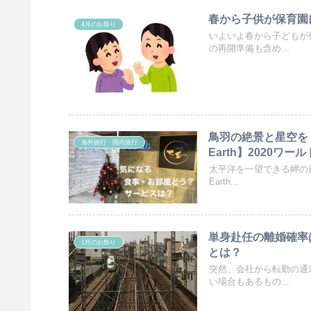
春から子供が保育園
4月のお祭り
いよいよ春から子どもが
の再開準備も含め...
鳥羽の絶景と星空を
海外旅行・国内旅行
Earth】2020
太平洋を一望できる岬の
Earth...
単身赴任の離婚確率
1月のお祭り
とは？
突然、会社から転勤の通
い場合もあるもの...