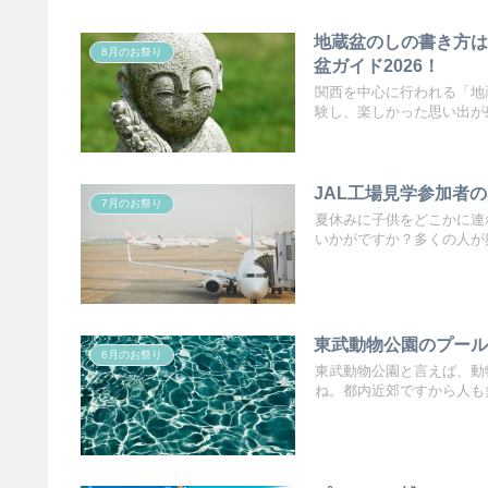
地蔵盆のしの書き方
8月のお祭り
盆ガイド2026！
関西を中心に行われる「地
験し、楽しかった思い出が残
JAL工場見学参加者
7月のお祭り
夏休みに子供をどこかに連
いかがですか？多くの人が興
東武動物公園のプール
6月のお祭り
東武動物公園と言えば、動
ね。都内近郊ですから人も多