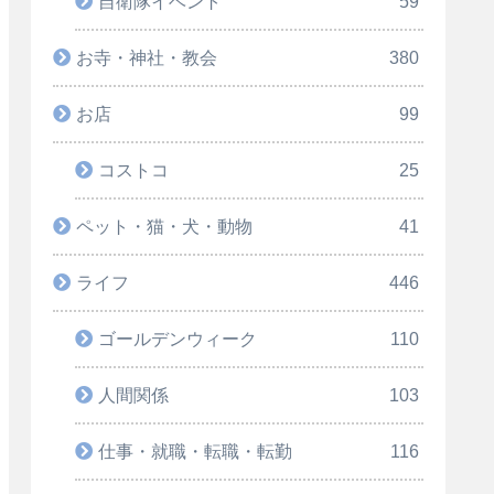
自衛隊イベント
59
お寺・神社・教会
380
お店
99
コストコ
25
ペット・猫・犬・動物
41
ライフ
446
ゴールデンウィーク
110
人間関係
103
仕事・就職・転職・転勤
116