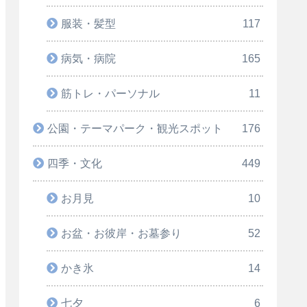
服装・髪型
117
病気・病院
165
筋トレ・パーソナル
11
公園・テーマパーク・観光スポット
176
四季・文化
449
お月見
10
お盆・お彼岸・お墓参り
52
かき氷
14
七夕
6