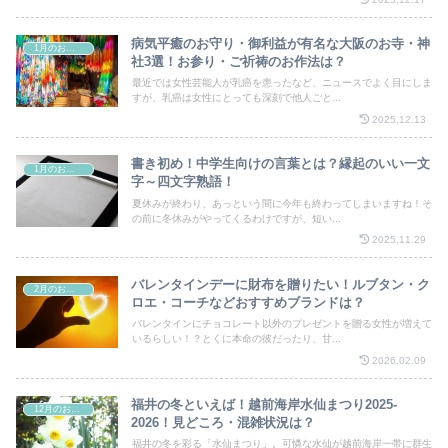
病気平癒のお守り・御利益が有名な大阪のお寺・神
1月のお祭り
社3選！お参り・ご祈祷のお作法は？
最近では女性芸能人が乳癌を患ったなど、ニュースでよく目にしま
すが、乳癌は女性にとっても深刻で他人ごと...
2025.12.13
書き初め！中学生向けの言葉とは？縁起のいい一文
1月のお祭り
字～四文字熟語！
夏休みが終わり、あっという間に今年も終わってしまいますね！そ
の前に冬休みがやってくるわけですが、短い...
2025.11.29
バレンタインデーに財布を贈りたい！ルブタン・ク
2月のお祭り
ロエ・コーチなどおすすめブランドは？
バレンタインにチョコレート以外のプレゼントを贈る女性が増えて
いるらしい！？とくに本命の彼だったり、甘...
2026.02.09
福井の冬といえば！越前海岸水仙まつり2025-
12月のお祭り
2026！見どころ・混雑状況は？
福井の冬を彩る「水仙まつり」。可憐な水仙が越前海岸一帯に群生