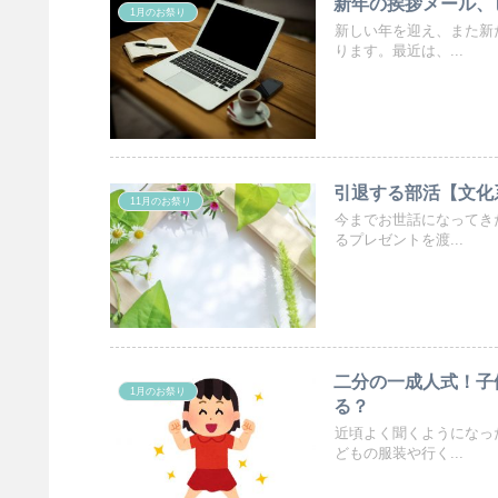
新年の挨拶メール、
1月のお祭り
新しい年を迎え、また新
ります。最近は、...
引退する部活【文化
11月のお祭り
今までお世話になってき
るプレゼントを渡...
二分の一成人式！子
1月のお祭り
る？
近頃よく聞くようになっ
どもの服装や行く...