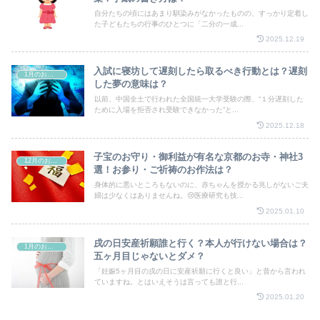
自分たちの頃にはあまり馴染みがなかったものの、すっかり定着し
た子どもたちの行事のひとつに「二分の一成...
2025.12.19
入試に寝坊して遅刻したら取るべき行動とは？遅刻
1月のお祭り
した夢の意味は？
以前、中国全土で行われた全国統一大学受験の際、“１分遅刻した
ために入場を拒否され受験できなかった”と...
2025.12.18
子宝のお守り・御利益が有名な京都のお寺・神社3
12月のお祭り
選！お参り・ご祈祷のお作法は？
身体的に悪いところもないのに、赤ちゃんを授かる兆しがないご夫
婦は少なくはありませんね。😢医療研究も技...
2025.01.10
戌の日安産祈願誰と行く？本人が行けない場合は？
1月のお祭り
五ヶ月目じゃないとダメ？
「妊娠5ヶ月目の戌の日に安産祈願に行くと良い」と昔から言われ
ていますね。とはいえそうは言っても誰と行...
2025.01.20