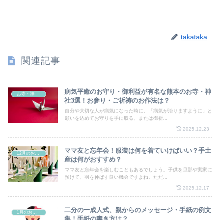
takataka
関連記事
病気平癒のお守り・御利益が有名な熊本のお寺・神
お寺・神社・教会
社3選！お参り・ご祈祷のお作法は？
自分や大切な人が病気になった時に、「病気が治りますように」と
願いを込めてお守りを手に取る、または御祈...
2025.12.23
ママ友と忘年会！服装は何を着ていけばいい？手土
12月のお祭り
産は何がおすすめ？
ママ友と忘年会を楽しむこともあるでしょう。子供を旦那や実家に
預けて、羽を伸ばす良い機会ですよね。ただ...
2025.12.17
二分の一成人式、親からのメッセージ・手紙の例文
1月のお祭り
集！手紙の書き方は？