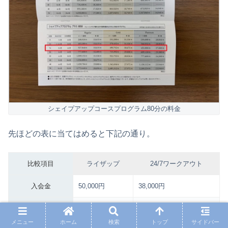
シェイプアップコースプログラム80分の料金
先ほどの表に当てはめると下記の通り。
比較項目
ライザップ
24/7ワークアウト
入会金
50,000円
38,000円
2ヶ月コース
498,000円
196,000円
メニュー
ホーム
検索
トップ
サイドバー