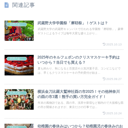
関連記事
武蔵野大学学園祭「摩耶祭」！ゲストは？
10月のお祭り
武蔵野大学の武蔵野キャンパスで行われる学園祭「摩耶祭」。豪華
ゲストによるライブは毎年大変な盛り上がり...
2025.10.13
2025年のキルフェボンのクリスマスケーキ予約は
10月のお祭り
いつから？当日でも買える？
夏も終わり、秋になると百貨店や人気洋菓子店、コンビニなどで
は、早くもクリスマスケーキの予約受付が始ま...
2025.09.27
横浜金刀比羅大鷲神社酉の市2025！その他神奈川
11月のお祭り
の酉の市3選！熊手の買い方完全ガイド！
年末の風物詩である、酉の市。浅草や新宿など都内ので大規模な酉
の市が開催されますが、東京だけの行事では...
2025.10.24
幼稚園の春休みはいつから？幼稚園児の春休みのお
3月のお祭り