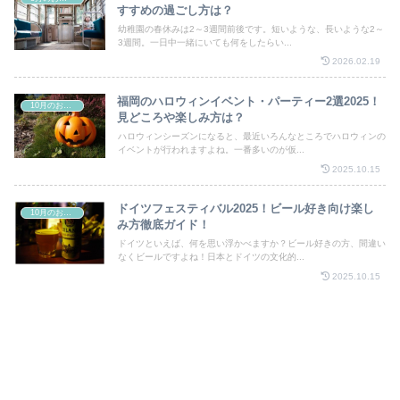
すすめの過ごし方は？
幼稚園の春休みは2～3週間前後です。短いような、長いような2～
3週間。一日中一緒にいても何をしたらい...
2026.02.19
福岡のハロウィンイベント・パーティー2選2025！
10月のお祭り
見どころや楽しみ方は？
ハロウィンシーズンになると、最近いろんなところでハロウィンの
イベントが行われますよね。一番多いのが仮...
2025.10.15
ドイツフェスティバル2025！ビール好き向け楽し
10月のお祭り
み方徹底ガイド！
ドイツといえば、何を思い浮かべますか？ビール好きの方、間違い
なくビールですよね！日本とドイツの文化的...
2025.10.15