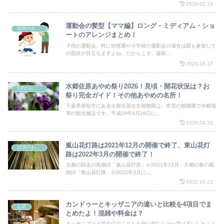
2026.02.19
運動会の髪型【ママ編】ロング・ミディアム・ショ
10月のお祭り
ートのアレンジまとめ！
子供の運動会、特に幼稚園や小学校の運動会の場合は親も参加して
の競技が目立ちますよね。だからこそ、服装...
2025.05.17
水郷佐原あやめ祭り2026！見頃・開花状況は？お
5月のお祭り
祭り完全ガイド！その他あやめの名所！
千葉県香取市にある水郷佐原水生植物園は、市営の植物園で水郷地
帯の観光施設です。平成29年4月29日に...
2026.04.23
嵐山花灯路は2021年12月の開催で終了、東山花灯
12月のお祭り
路は2022年3月の開催で終了！
京都の師走の風物詩「嵐山花灯路」が2021年12月、京都の春の風
物詩「東山花灯路」が2022年3月に...
2022.10.22
カンドゥーとキッザニアの違いと比較を4項目でま
お店
とめたよ！混雑や料金は？
キッザニアは小学生位のこどもを持つ親ならば一度は耳にしたこと