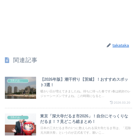
takataka
関連記事
【2026年版】潮干狩り【茨城】！おすすめスポッ
3月のお祭り
ト3選！
暖かい日が増えてきましたね。待ちに待った春です♪春は絶好のレ
ジャーシーズンですよね。この時期になると...
2026.03.20
東京「深大寺だるま市2026」！自分にそっくりな
3月のお祭り
だるま！？見どころ総まとめ！
日本の三大だるま市の1つに数えられる深大寺だるま市は、「厄除
元大師大祭」というのが正式名です。願いこ...