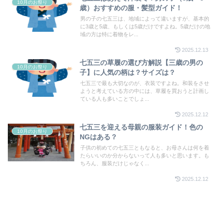
10月のお祭り
歳）おすすめの服・髪型ガイド！
男の子の七五三は、地域によって違いますが、基本的
に3歳と5歳、もしくは5歳だけですよね。5歳だけの地
域の方は特に着物をレ...
2025.12.13
七五三の草履の選び方解説【三歳の男の
10月のお祭り
子】に人気の柄は？サイズは？
七五三で最も大切なのが、衣装ですよね。和装をさせ
ようと考えている方の中には、草履を買おうと計画し
ている人も多いことでしょ...
2025.12.12
七五三を迎える母親の服装ガイド！色の
10月のお祭り
NGはある？
子供の初めての七五三ともなると、お母さんは何を着
たらいいのか分からないって人も多いと思います。も
ちろん、服装だけじゃなく...
2025.12.12