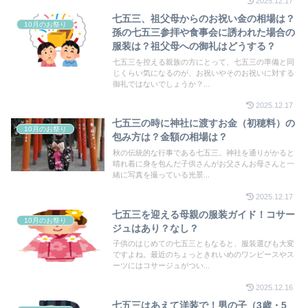
2025.12.17
七五三、祖父母からのお祝い金の相場は？
10月のお祭り
孫の七五三参拝や食事会に誘われた場合の
服装は？祖父母への御礼はどうする？
七五三を控える親族の方にとって、七五三の準備と同
じくらい気になるのが、お祝いやそのお祝いに対する
御礼ではないでしょうか？...
2025.12.17
七五三の時に神社に渡すお金（初穂料）の
10月のお祭り
包み方は？金額の相場は？
秋の伝統的な行事である七五三。神社を通りがかると
晴れ着に身を包んだ子供さんがお父さんお母さんと一
緒に写真を撮っている光景...
2025.12.17
七五三を迎える母親の服装ガイド！コサー
10月のお祭り
ジュはあり？なし？
子供のはじめての七五三ともなると、服装選びも大変
ですよね。最近のちょっときれいめのワンピースやス
ーツにはコサージュがつい...
2025.12.16
七五三はあえて洋装で！男の子（3歳・5