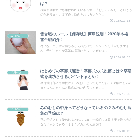
は？
福岡県朝倉市で毎年行われているお祭に「おしろい祭り」というも
のがあります。文字通り顔面をおしろいだら...
2025.12.13
雪合戦のルール【保存版】簡単説明！2026年本格
12月のお祭り
雪合戦紹介！
冬になって、雪が積もるとそれだけでテンションも上がりますよ
ね！子どもたちが元気に雪遊びをしている姿は...
2026.01.03
はじめての卒部式運営！卒部式の式次第とは？卒部
11月のお祭り
式を成功させるポイントまとめ！
卒部式は部活や学校によっては、とってもこだわった内容で行われ
ますよね。きちんと格式ばった内容にするこ...
2025.12.25
みのむしの中身ってどうなっているの？みのむし採
11月のお祭り
集の季節は？
秋の季語として使われるみのむしは、一般的には日本産で最も大き
なミノムシである「オオミノガ」の幼虫を指...
2025.01.12