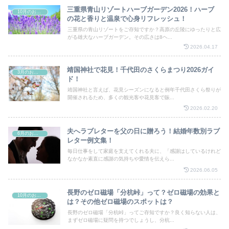
三重県青山リゾートハーブガーデン2026！ハーブ
10月のお祭り
の花と香りと温泉で心身リフレッシュ！
三重県の青山リゾートをご存知ですか？高原の丘陵にゆったりと広
がる雄大なハーブガーデン。その広さは8ヘ...
2026.04.17
靖国神社で花見！千代田のさくらまつり2026ガイ
3月のお祭り
ド！
靖国神社と言えば、花見シーズンになると例年千代田さくら祭りが
開催されるため、多くの観光客や花見客で賑...
2026.02.20
夫へラブレターを父の日に贈ろう！結婚年数別ラブ
6月のお祭り
レター例文集！
毎日仕事をして家庭を支えてくれる夫に、「感謝はしているけれど
なかなか素直に感謝の気持ちや愛情を伝えら...
2026.06.05
長野のゼロ磁場「分杭峠」って？ゼロ磁場の効果と
10月のお祭り
は？その他ゼロ磁場のスポットは？
長野のゼロ磁場「分杭峠」ってご存知ですか？良く知らない人は、
まずゼロ磁場に疑問を持つでしょうし、分杭...