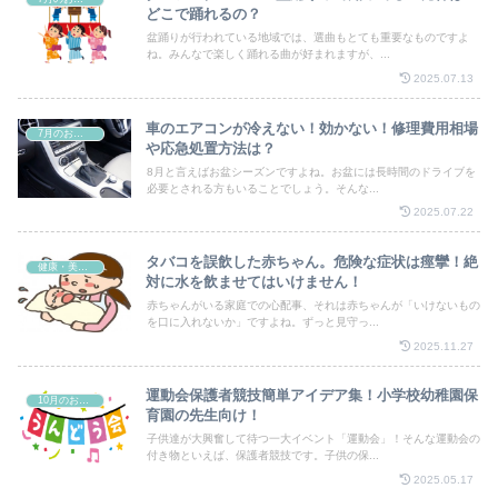
どこで踊れるの？
盆踊りが行われている地域では、選曲もとても重要なものですよ
ね。みんなで楽しく踊れる曲が好まれますが、...
2025.07.13
車のエアコンが冷えない！効かない！修理費用相場
7月のお祭り
や応急処置方法は？
8月と言えばお盆シーズンですよね。お盆には長時間のドライブを
必要とされる方もいることでしょう。そんな...
2025.07.22
タバコを誤飲した赤ちゃん。危険な症状は痙攣！絶
健康・美容・ファッション
対に水を飲ませてはいけません！
赤ちゃんがいる家庭での心配事、それは赤ちゃんが「いけないもの
を口に入れないか」ですよね。ずっと見守っ...
2025.11.27
運動会保護者競技簡単アイデア集！小学校幼稚園保
10月のお祭り
育園の先生向け！
子供達が大興奮して待つ一大イベント「運動会」！そんな運動会の
付き物といえば、保護者競技です。子供の保...
2025.05.17