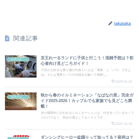
takataka
関連記事
京王れーるランドに子供と行こう！混雑予想は？初
12月のお祭り
心者向け見どころガイド！
子供が大好きな乗り物の代表といえば「電車」と「バス」ですよ
ね。そんな電車とバスの仕組みを触って体験し...
2025.01.24
秋から春のイルミネーション「なばなの里」完全ガ
10月のお祭り
イド2025-2026！カップルでも家族でも見どころ満
載！
冬の期間中に行われるイルミネーションは、付き合っているカップ
ルだけでなく、告白の場としてもベストです...
2025.10.18
ダンシングヒーロー盆踊りって知ってる？発祥は？
7月のお祭り