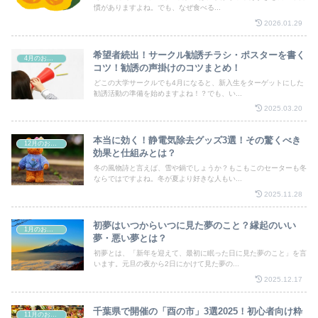
慣がありますよね。でも、なぜ食べる...
2026.01.29
希望者続出！サークル勧誘チラシ・ポスターを書く
4月のお祭り
コツ！勧誘の声掛けのコツまとめ！
どこの大学サークルでも4月になると、新入生をターゲットにした
勧誘活動の準備を始めますよね！？でも、い...
2025.03.20
本当に効く！静電気除去グッズ3選！その驚くべき
12月のお祭り
効果と仕組みとは？
冬の風物詩と言えば、雪や鍋でしょうか？もこもこのセーターも冬
ならではですよね。冬が夏より好きな人もい...
2025.11.28
初夢はいつからいつに見た夢のこと？縁起のいい
1月のお祭り
夢・悪い夢とは？
初夢とは、「新年を迎えて、最初に眠った日に見た夢のこと」を言
います。元旦の夜から2日にかけて見た夢の...
2025.12.17
千葉県で開催の「酉の市」3選2025！初心者向け粋
11月のお祭り