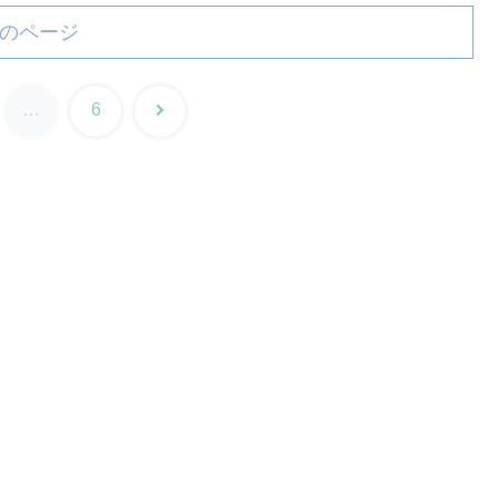
のページ
次
…
6
へ