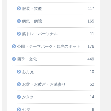
服装・髪型
117
病気・病院
165
筋トレ・パーソナル
11
公園・テーマパーク・観光スポット
176
四季・文化
449
お月見
10
お盆・お彼岸・お墓参り
52
かき氷
14
七夕
6