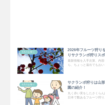
2026年フルーツ狩
5月のお祭り
りサクランボ狩りス
最新情報を入手次第、内容
ら、ちょっと遠出でもおいし
サクランボ狩りは山形
6月のお祭り
園の紹介！
丸く赤い実をしたさくらん
日本で数あるフルーツ狩り、