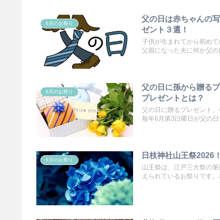
父の日は赤ちゃんの
6月のお祭り
ゼント３選！
子供が生まれてから初めて
父親になった夫に何か父の日
父の日に孫から贈る
6月のお祭り
プレゼントとは？
父の日に贈るプレゼント、
毎年6月第3日曜日が父の日で
日枝神社山王祭202
6月のお祭り
山王祭は、江戸三大祭の筆
えられているお祭りです。本