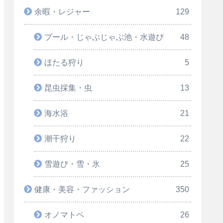
余暇・レジャー
129
プール・じゃぶじゃぶ池・水遊び
48
ほたる狩り
5
昆虫採集・虫
13
海水浴
21
潮干狩り
22
雪遊び・雪・氷
25
健康・美容・ファッション
350
オノマトペ
26