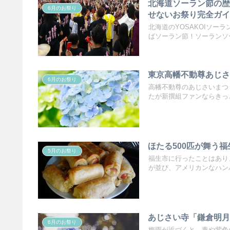
北海道ソーラン節の歴史
6月のお祭り
せないお祭り完全ガ
北海道のYOSAKOIソ
ばソーラン節！ソーランソー.
東京高幡不動尊あじさ
6月のお祭り
高幡不動尊のあじさいまつ
たが新撰組ファンならきっと
ほたる500匹が舞う
5月のお祭り
福生市に行ったことはあり
が並び、アメリカンなハンバ
あじさい寺「鎌倉明
6月のお祭り