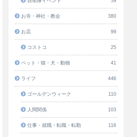
自衛隊イベント
59
お寺・神社・教会
380
お店
99
コストコ
25
ペット・猫・犬・動物
41
ライフ
446
ゴールデンウィーク
110
人間関係
103
仕事・就職・転職・転勤
116