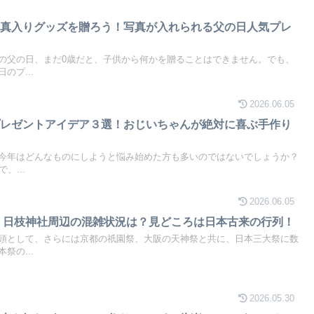
写真入りグッズを贈ろう！写真が入れられる父の日人気プレ
の父の日、まだ0歳だと、子供から何かを贈ることはできません。でも、
のプ...
2026.06.05
プレゼントアイデア３選！おじいちゃんが絶対に喜ぶ手作り
今年はどんなものにしようと悩み始めた方も多いのではないでしょうか？
、...
2026.06.05
6！日枝神社周辺の混雑状況は？見どころは日本古来の行列！
頭として、さらには京都の祇園祭、大阪の天神祭と共に、日本三大祭に数
祭の...
2026.05.30