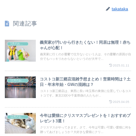
takataka
関連記事
義実家が汚いから行きたくない！同居は無理！赤ち
1月のお祭り
ゃんが心配！
義実家に行くのが憂鬱で仕方ないという人は、その憂鬱の原因が自
分でもハッキリわからないというのが大半で...
2025.01.11
コストコ新三郷店混雑予想まとめ！営業時間は？土
12月のお祭り
日・年末年始・GWの混雑は？
コストコ新三郷店は、東西に長い埼玉県の東側に位置しているコス
トコです。東京23区や千葉県側の人たちが...
2025.04.05
今年は愛猫にクリスマスプレゼントを！おすすめプ
12月のお祭り
レゼント3選！
クリスマスがやってきます。さて、今年は可愛い可愛い愛猫に何を
贈ってあげましょうか？大好きな愛猫にクリ...