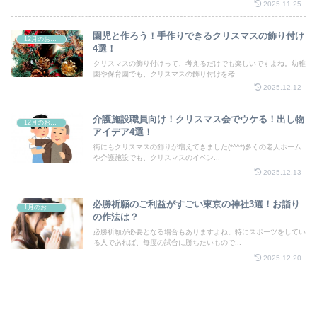
2025.11.25
園児と作ろう！手作りできるクリスマスの飾り付け
12月のお祭り
4選！
クリスマスの飾り付けって、考えるだけでも楽しいですよね。幼稚
園や保育園でも、クリスマスの飾り付けを考...
2025.12.12
介護施設職員向け！クリスマス会でウケる！出し物
12月のお祭り
アイデア4選！
街にもクリスマスの飾りが増えてきました(*^^*)多くの老人ホーム
や介護施設でも、クリスマスのイベン...
2025.12.13
必勝祈願のご利益がすごい東京の神社3選！お詣り
1月のお祭り
の作法は？
必勝祈願が必要となる場合もありますよね。特にスポーツをしてい
る人であれば、毎度の試合に勝ちたいもので...
2025.12.20