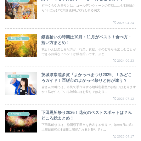
4月のお祭り
府中くらやみ祭りとは、ゴールデンウィークの時期……4月30日か
ら6日にかけて大國魂神社で行われる例大...
2026.04.24
銀杏拾いの時期は10月・11月がベスト！食べ方・
10月のお祭り
拾い方まとめ！
秋といえば楽しみなのが、行楽、食欲。そのどちらも楽しむことが
できるお得なイベントが銀杏拾いです。ぶど...
2024.09.23
茨城県常陸多賀「よかっぺまつり2025」！みどこ
10月のお祭り
ろガイド！匝瑳市のよかっぺ祭りと何が違う？
皆さんの町には、市民で手作りする地域密着型のお祭りはあります
か？私が住んでいる地域にはお祭りではあり...
2025.07.12
下田黒船祭り2026！花火のベストスポットは？み
5月のお祭り
どころ総まとめ！
下田黒船祭りは、静岡県下田市を代表する祭りで、毎年5月の第3
土曜日前後の3日間に開催されるお祭りです...
2026.04.17