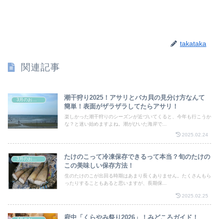
takataka
関連記事
潮干狩り2025！アサリとバカ貝の見分け方なんて
3月のお祭り
簡単！表面がザラザラしてたらアサリ！
楽しかった潮干狩りのシーズンが近づいてくると、今年も行こうか
な？と迷い始めますよね。潮がひいた海岸で...
2025.02.24
たけのこって冷凍保存できるって本当？旬のたけの
3月のお祭り
この美味しい保存方法！
生のたけのこが出回る時期はあまり長くありません。たくさんもら
ったりすることもあると思いますが、長期保...
2025.02.25
府中「くらやみ祭り2026」！みどころガイド！