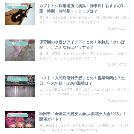
カブトムシ採集場所【横浜・神奈川】おすすめ3
7月のお祭り
選！時期・時間帯・トラップは？
夏と言えば様々な楽しみ方がありますが、特に男の子が好きな楽し
みとして「カブトムシ採集」がありますよね...
2025.01.24
保育園の水遊びアイデアまとめ！年齢別！水いぼ
7月のお祭り
が、、、こんな時はどうする？
暑い夏、保育園でも気持ちよく遊べて子どもも大好きな「水遊び」
を考えていらっしゃることと思います。プー...
2025.07.16
コストコ入間店混雑予想まとめ！営業時間は？土
12月のお祭り
日・年末年始・GWの混雑は？
コストコ入間店は埼玉県に最初に出店したコストコです。三井アウ
トレットパークに隣接した一大ショッピング...
2025.04.05
秋田県「全国花火競技大会-大曲花火大会2026」！
8月のお祭り
開催ガイド！
夏の風物詩は、なんていっても花火大会！この季節が近づくと浮き
足立ってきますよね♪今年も大曲花火大会を...