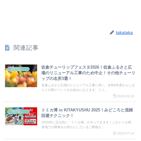
takataka
関連記事
佐倉チューリップフェスタ2026！佐倉ふるさと広
3月のお祭り
場のリニューアル工事のため中止！その他チューリ
ップの名所3選！
佐倉ふるさと広場のリニューアル工事に伴い、令和8年度からしば
らくの間イベントがお休みになります。リニ...
2026.03.16
トミカ博 in KITAKYUSHU 2025！みどころと混雑
7月のお祭り
回避テクニック！
2025年に北九州に「トミカ博」がやってきます！このトミカ博、
各地での開催を心待ちにしているご家族も...
2025.07.14