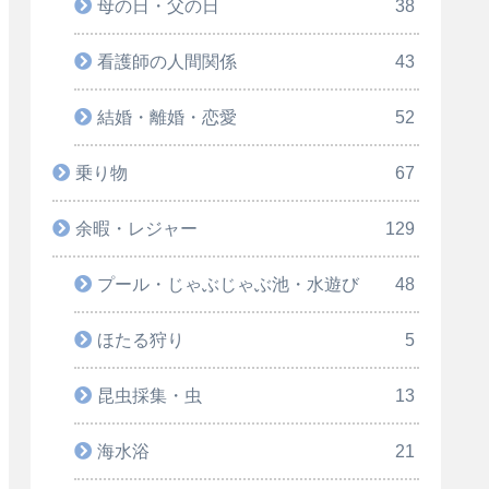
母の日・父の日
38
看護師の人間関係
43
結婚・離婚・恋愛
52
乗り物
67
余暇・レジャー
129
プール・じゃぶじゃぶ池・水遊び
48
ほたる狩り
5
昆虫採集・虫
13
海水浴
21