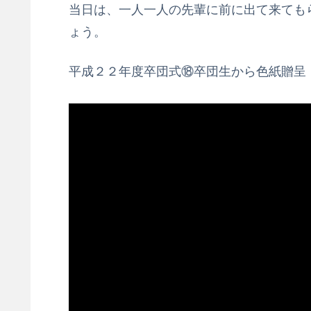
当日は、一人一人の先輩に前に出て来ても
ょう。
平成２２年度卒団式⑱卒団生から色紙贈呈