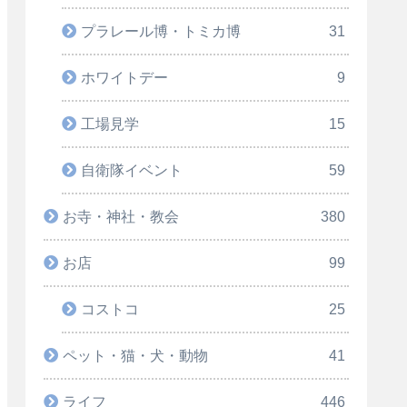
プラレール博・トミカ博
31
ホワイトデー
9
工場見学
15
自衛隊イベント
59
お寺・神社・教会
380
お店
99
コストコ
25
ペット・猫・犬・動物
41
ライフ
446