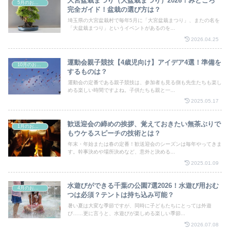
大宮盆栽まつり（大盆栽まつり）2026！みどころ
5月のお祭り
完全ガイド！盆栽の選び方は？
埼玉県の大宮盆栽村で毎年5月に「大宮盆栽まつり」、またの名を
「大盆栽まつり」というイベントがあるのを...
2026.04.25
運動会親子競技【4歳児向け】アイデア4選！準備を
10月のお祭り
するものは？
運動会の定番である親子競技は、参加者も見る側も先生たちも楽し
める楽しい時間ですよね。子供たちも親と一...
2025.05.17
歓送迎会の締めの挨拶、覚えておきたい無茶ぶりで
1月のお祭り
もウケるスピーチの技術とは？
年末・年始または春の定番！歓送迎会のシーズンは毎年やってきま
す。幹事決めや場所決めなど、意外と決める...
2025.01.09
水遊びができる千葉の公園7選2026！水遊び用おむ
4月のお祭り
つは必須？テントは持ち込み可能？
暑い夏は大変な季節ですが、同時に子どもたちにとっては外遊
び……更に言うと、水遊びが楽しめる楽しい季節...
2026.07.08